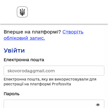
Вперше на платформі?
Створіть
обліковий запис.
Увійти
Зареєструйтесь,
Електронна пошта
використавши
електронну
адресу
та
Електронна пошта, яку ви використовували для
пароль.
реєстрації на платформі Profosvita
Якщо
у
Пароль
вас
немає
облікового