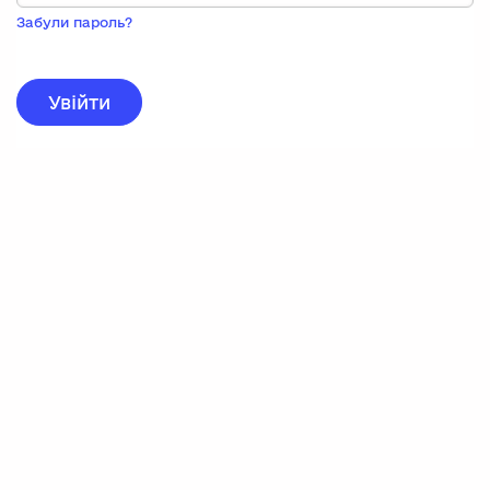
Пока
запису,
Забули пароль?
натисніть
нижче
для
реєстрації.
Увійти