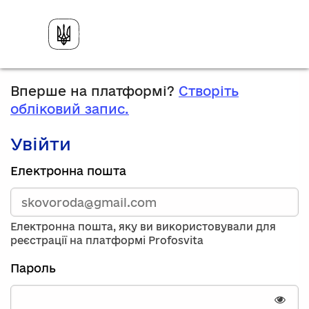
Вперше на платформі?
Створіть
обліковий запис.
Увійти
Зареєструйтесь,
Електронна пошта
використавши
електронну
адресу
та
Електронна пошта, яку ви використовували для
пароль.
реєстрації на платформі Profosvita
Якщо
у
Пароль
вас
немає
облікового