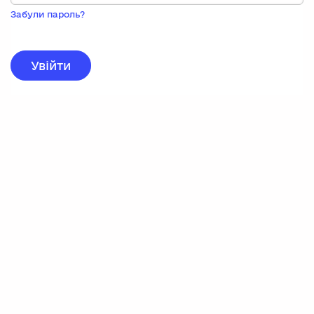
Пока
запису,
Забули пароль?
натисніть
нижче
для
реєстрації.
Увійти