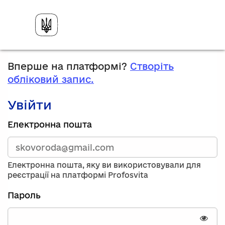
Вперше на платформі?
Створіть
обліковий запис.
Увійти
Зареєструйтесь,
Електронна пошта
використавши
електронну
адресу
та
Електронна пошта, яку ви використовували для
пароль.
реєстрації на платформі Profosvita
Якщо
у
Пароль
вас
немає
облікового