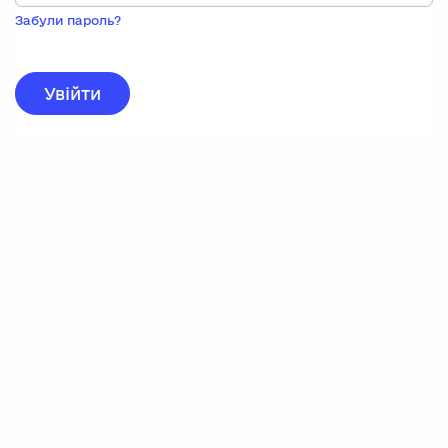
Пока
запису,
Забули пароль?
натисніть
нижче
для
реєстрації.
Увійти