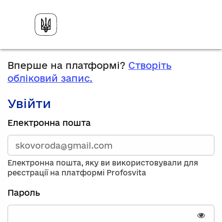
Вперше на платформі?
Створіть
обліковий запис.
Увійти
Зареєструйтесь,
Електронна пошта
використавши
електронну
адресу
та
Електронна пошта, яку ви використовували для
пароль.
реєстрації на платформі Profosvita
Якщо
у
Пароль
вас
немає
облікового