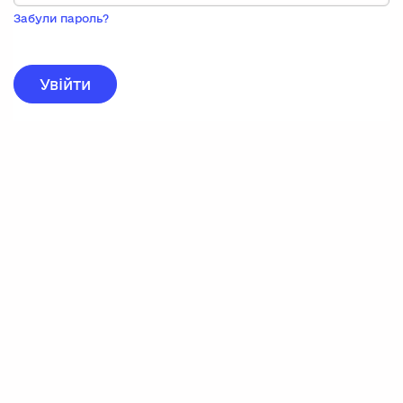
Пока
запису,
Забули пароль?
натисніть
нижче
для
реєстрації.
Увійти