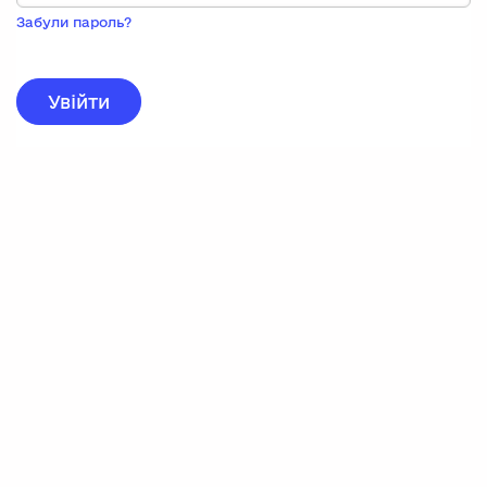
Пока
запису,
Забули пароль?
натисніть
нижче
для
реєстрації.
Увійти