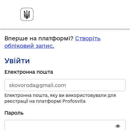
Вперше на платформі?
Створіть
обліковий запис.
Увійти
Зареєструйтесь,
Електронна пошта
використавши
електронну
адресу
та
Електронна пошта, яку ви використовували для
пароль.
реєстрації на платформі Profosvita
Якщо
у
Пароль
вас
немає
облікового