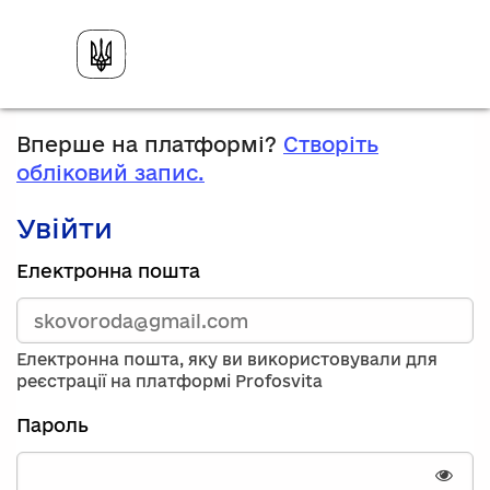
Вперше на платформі?
Створіть
обліковий запис.
Увійти
Зареєструйтесь,
Електронна пошта
використавши
електронну
адресу
та
Електронна пошта, яку ви використовували для
пароль.
реєстрації на платформі Profosvita
Якщо
у
Пароль
вас
немає
облікового