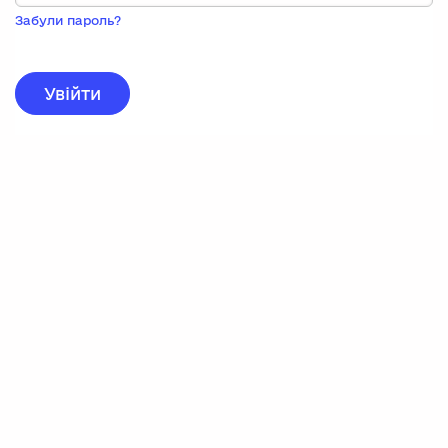
Пока
запису,
Забули пароль?
натисніть
нижче
для
реєстрації.
Увійти