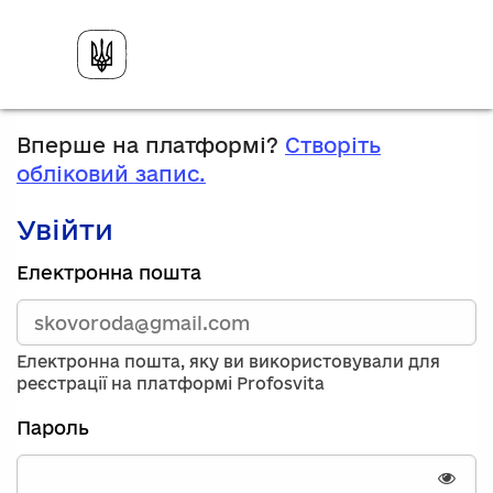
Вперше на платформі?
Створіть
обліковий запис.
Увійти
Зареєструйтесь,
Електронна пошта
використавши
електронну
адресу
та
Електронна пошта, яку ви використовували для
пароль.
реєстрації на платформі Profosvita
Якщо
у
Пароль
вас
немає
облікового