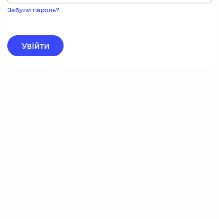
Пока
запису,
Забули пароль?
натисніть
нижче
для
реєстрації.
Увійти