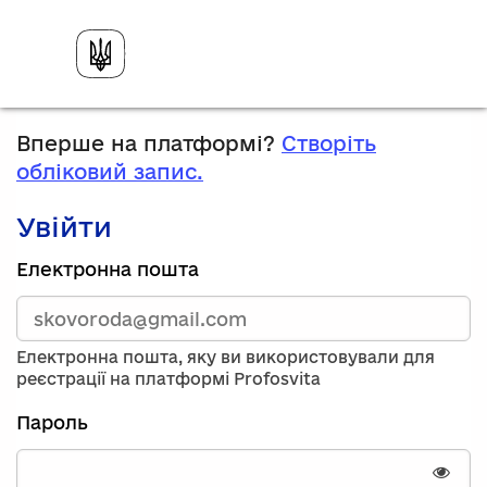
Вперше на платформі?
Створіть
обліковий запис.
Увійти
Зареєструйтесь,
Електронна пошта
використавши
електронну
адресу
та
Електронна пошта, яку ви використовували для
пароль.
реєстрації на платформі Profosvita
Якщо
у
Пароль
вас
немає
облікового