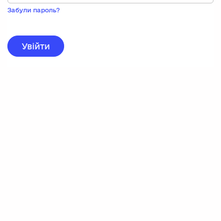
Пока
запису,
Забули пароль?
натисніть
нижче
для
реєстрації.
Увійти