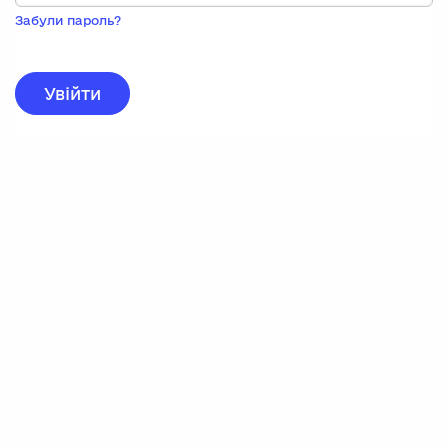
Пока
запису,
Забули пароль?
натисніть
нижче
для
реєстрації.
Увійти