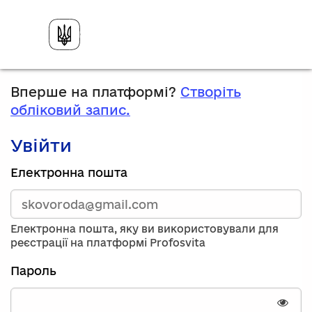
Вперше на платформі?
Створіть
обліковий запис.
Увійти
Зареєструйтесь,
Електронна пошта
використавши
електронну
адресу
та
Електронна пошта, яку ви використовували для
пароль.
реєстрації на платформі Profosvita
Якщо
у
Пароль
вас
немає
облікового