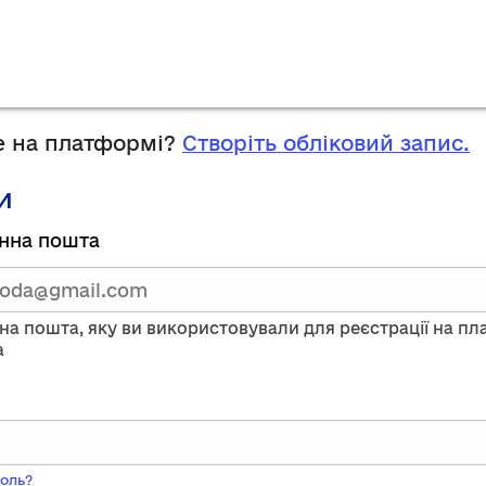
 на платформі?
Створіть обліковий запис.
и
руйтесь,
нна пошта
тавши
нну
на пошта, яку ви використовували для реєстрації на п
a
ого
оль?
ь