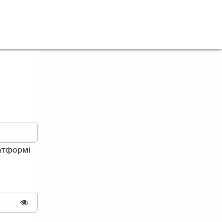
латформі
Показати пароль