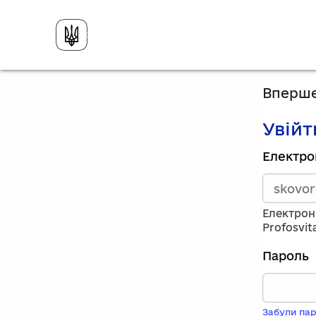
Вперше
Увійт
Зареєст
Електро
викорис
електро
адресу
та
Електрон
пароль.
Profosvit
Якщо
у
Пароль
вас
немає
обліков
запису,
Забули пар
натисніт