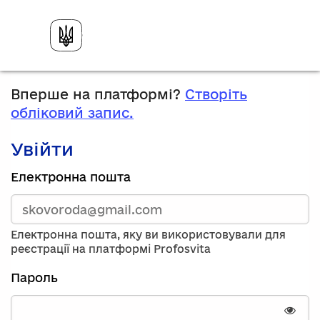
Вперше на платформі?
Створіть
обліковий запис.
Увійти
Зареєструйтесь,
Електронна пошта
використавши
електронну
адресу
та
Електронна пошта, яку ви використовували для
пароль.
реєстрації на платформі Profosvita
Якщо
у
Пароль
вас
немає
облікового