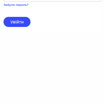
Пока
запису,
Забули пароль?
натисніть
нижче
для
реєстрації.
Увійти