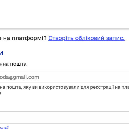
 на платформі?
Створіть обліковий запис.
и
руйтесь,
нна пошта
тавши
нну
на пошта, яку ви використовували для реєстрації на п
a
ого
оль?
ь