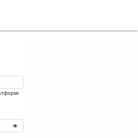
латформі
Показати пароль