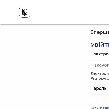
Вперше
Увійт
Зареєст
Електро
викорис
електро
адресу
та
Електрон
пароль.
Profosvit
Якщо
у
Пароль
вас
немає
обліков
запису,
Забули пар
натисніт