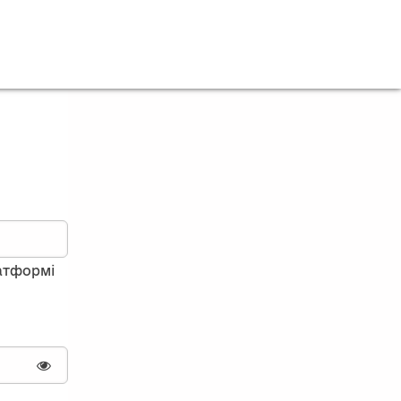
латформі
Показати пароль