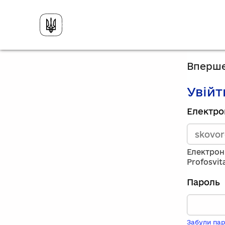
Вперше
Увійт
Зареєст
Електро
викорис
електро
адресу
та
Електрон
пароль.
Profosvit
Якщо
у
Пароль
вас
немає
обліков
запису,
Забули пар
натисніт