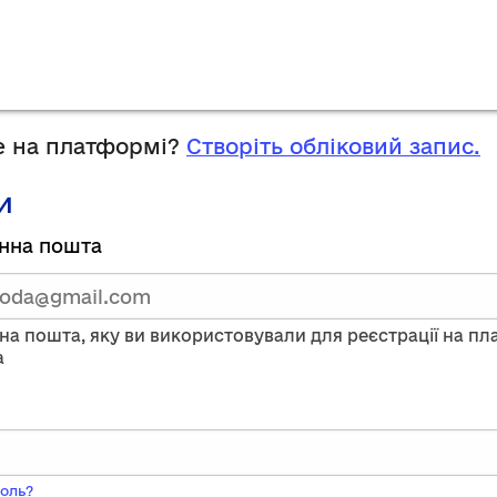
 на платформі?
Створіть обліковий запис.
и
руйтесь,
нна пошта
тавши
нну
на пошта, яку ви використовували для реєстрації на п
a
ого
оль?
ь