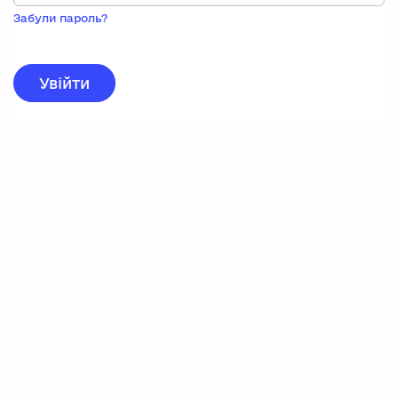
Пока
запису,
Забули пароль?
натисніть
нижче
для
реєстрації.
Увійти