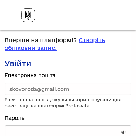
Вперше на платформі?
Створіть
обліковий запис.
Увійти
Зареєструйтесь,
Електронна пошта
використавши
електронну
адресу
та
Електронна пошта, яку ви використовували для
пароль.
реєстрації на платформі Profosvita
Якщо
у
Пароль
вас
немає
облікового