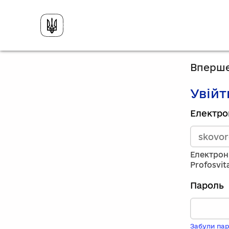
Вперше
Увійт
Зареєст
Електро
викорис
електро
адресу
та
Електрон
пароль.
Profosvit
Якщо
у
Пароль
вас
немає
обліков
запису,
Забули пар
натисніт