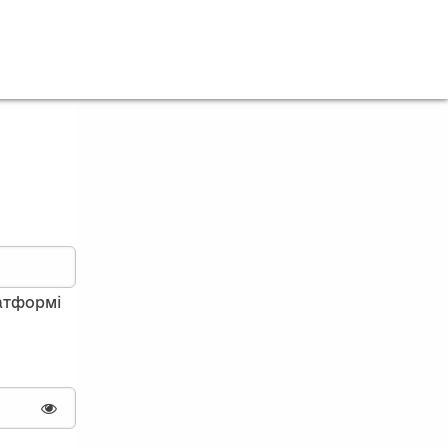
латформі
Показати пароль