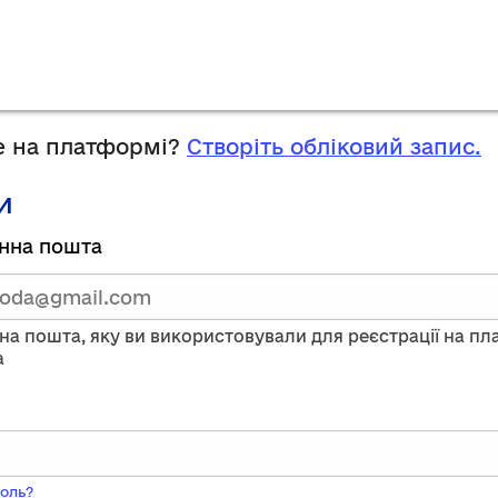
 на платформі?
Створіть обліковий запис.
и
руйтесь,
нна пошта
тавши
нну
на пошта, яку ви використовували для реєстрації на п
a
ого
оль?
ь