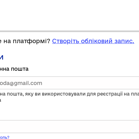
 на платформі?
Створіть обліковий запис.
и
руйтесь,
нна пошта
тавши
нну
на пошта, яку ви використовували для реєстрації на п
a
ого
оль?
ь