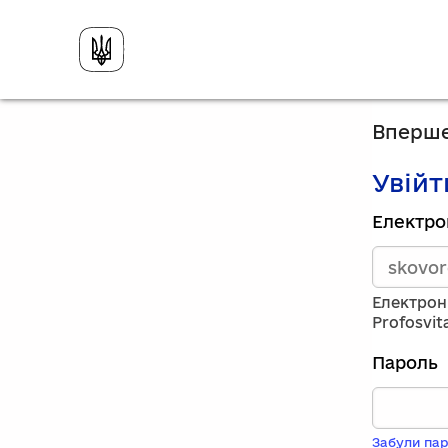
Вперше
Увійт
Зареєст
Електро
викорис
електро
адресу
та
Електрон
пароль.
Profosvit
Якщо
у
Пароль
вас
немає
обліков
запису,
Забули пар
натисніт