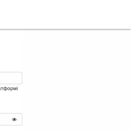
латформі
Показати пароль