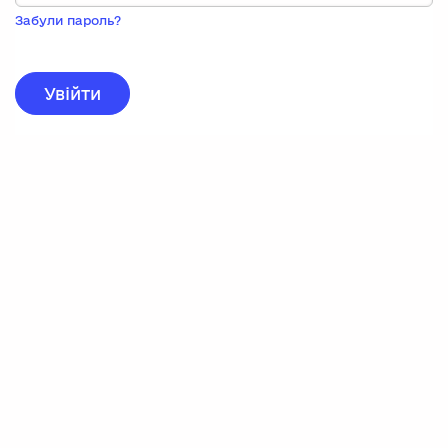
Пока
запису,
Забули пароль?
натисніть
нижче
для
реєстрації.
Увійти