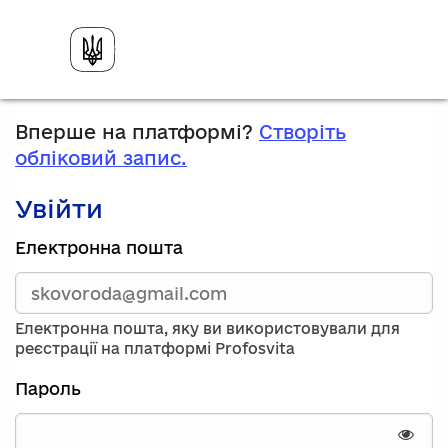
Вперше на платформі?
Створіть
обліковий запис.
Увійти
Зареєструйтесь,
Електронна пошта
використавши
електронну
адресу
та
Електронна пошта, яку ви використовували для
пароль.
реєстрації на платформі Profosvita
Якщо
у
Пароль
вас
немає
облікового