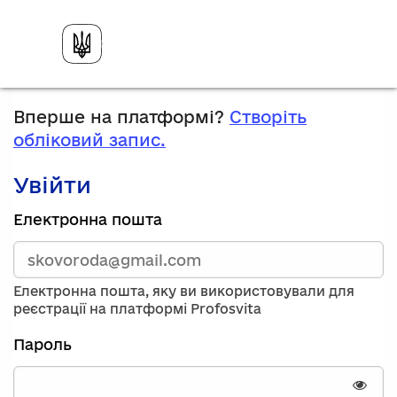
Вперше на платформі?
Створіть
обліковий запис.
Увійти
Зареєструйтесь,
Електронна пошта
використавши
електронну
адресу
та
Електронна пошта, яку ви використовували для
пароль.
реєстрації на платформі Profosvita
Якщо
у
Пароль
вас
немає
облікового