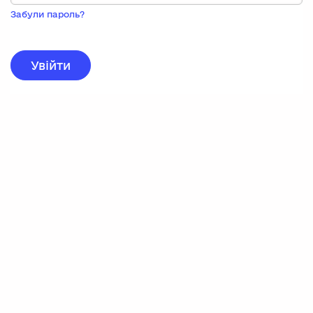
Пока
запису,
Забули пароль?
натисніть
нижче
для
реєстрації.
Увійти