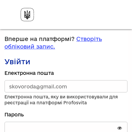
Вперше на платформі?
Створіть
обліковий запис.
Увійти
Зареєструйтесь,
Електронна пошта
використавши
електронну
адресу
та
Електронна пошта, яку ви використовували для
пароль.
реєстрації на платформі Profosvita
Якщо
у
Пароль
вас
немає
облікового