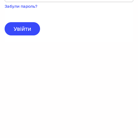
Пока
запису,
Забули пароль?
натисніть
нижче
для
реєстрації.
Увійти