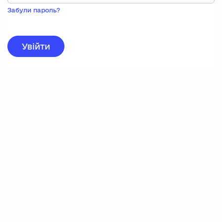
Пока
запису,
Забули пароль?
натисніть
нижче
для
реєстрації.
Увійти