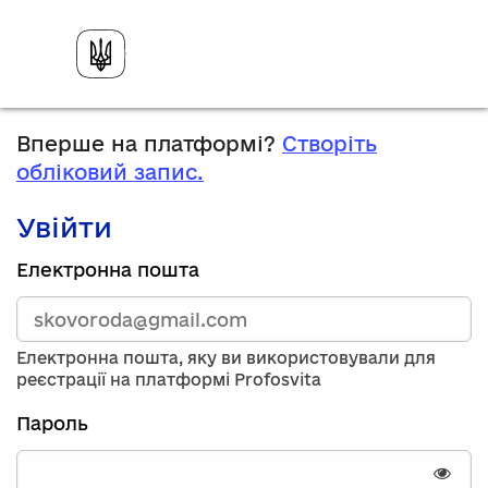
Вперше на платформі?
Створіть
обліковий запис.
Увійти
Зареєструйтесь,
Електронна пошта
використавши
електронну
адресу
та
Електронна пошта, яку ви використовували для
пароль.
реєстрації на платформі Profosvita
Якщо
у
Пароль
вас
немає
облікового