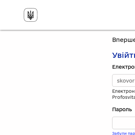
Вперше
Увійт
Зареєст
Електро
викорис
електро
адресу
та
Електрон
пароль.
Profosvit
Якщо
у
Пароль
вас
немає
обліков
запису,
Забули пар
натисніт