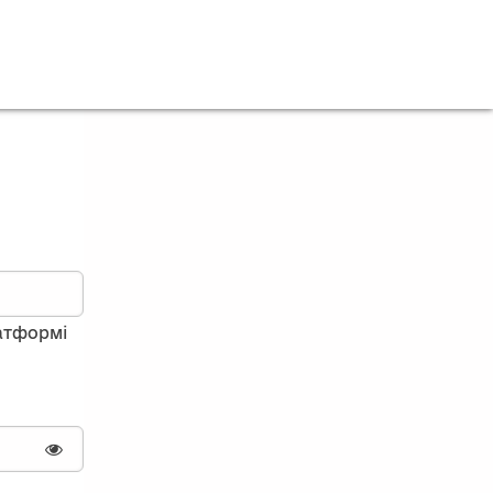
латформі
Показати пароль