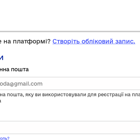
 на платформі?
Створіть обліковий запис.
и
руйтесь,
нна пошта
тавши
нну
на пошта, яку ви використовували для реєстрації на п
a
ого
оль?
ь