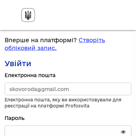
Вперше на платформі?
Створіть
обліковий запис.
Увійти
Зареєструйтесь,
Електронна пошта
використавши
електронну
адресу
та
Електронна пошта, яку ви використовували для
пароль.
реєстрації на платформі Profosvita
Якщо
у
Пароль
вас
немає
облікового