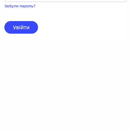
Пока
запису,
Забули пароль?
натисніть
нижче
для
реєстрації.
Увійти