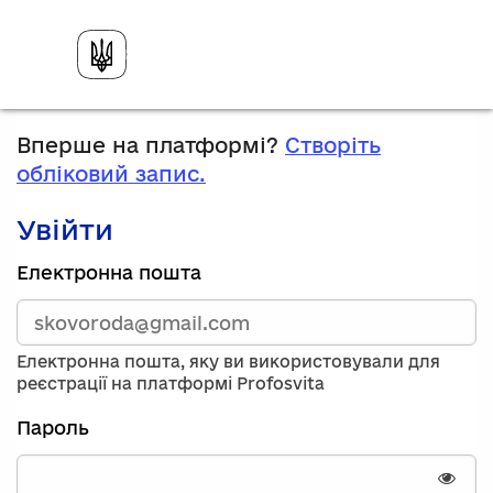
Вперше на платформі?
Створіть
обліковий запис.
Увійти
Зареєструйтесь,
Електронна пошта
використавши
електронну
адресу
та
Електронна пошта, яку ви використовували для
пароль.
реєстрації на платформі Profosvita
Якщо
у
Пароль
вас
немає
облікового