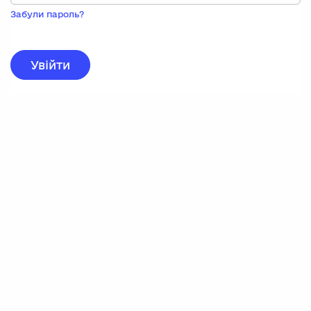
Пока
запису,
Забули пароль?
натисніть
нижче
для
реєстрації.
Увійти