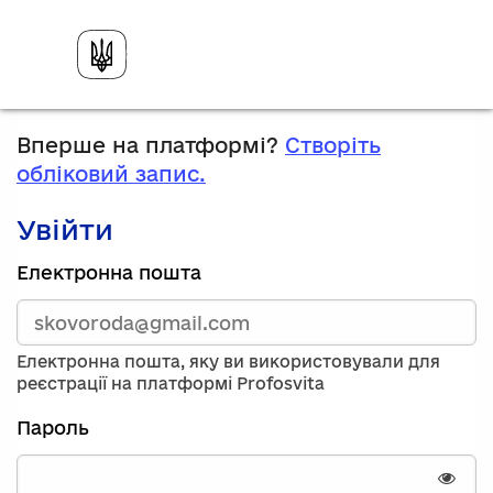
Вперше на платформі?
Створіть
обліковий запис.
Увійти
Зареєструйтесь,
Електронна пошта
використавши
електронну
адресу
та
Електронна пошта, яку ви використовували для
пароль.
реєстрації на платформі Profosvita
Якщо
у
Пароль
вас
немає
облікового