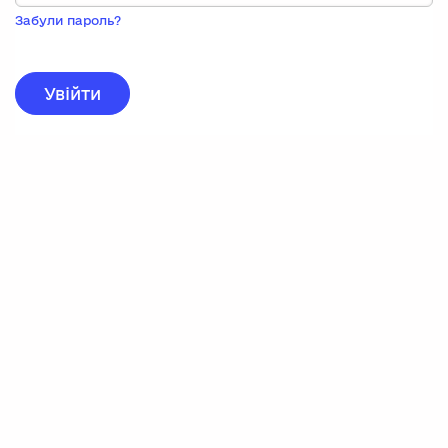
Пока
запису,
Забули пароль?
натисніть
нижче
для
реєстрації.
Увійти