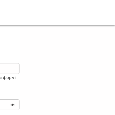
латформі
Показати пароль