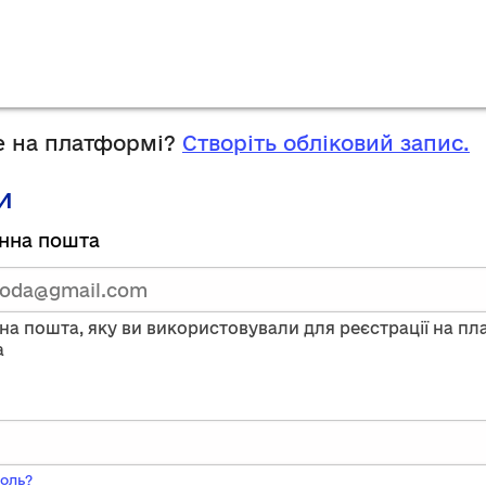
 на платформі?
Створіть обліковий запис.
и
руйтесь,
нна пошта
тавши
нну
на пошта, яку ви використовували для реєстрації на п
a
ого
оль?
ь