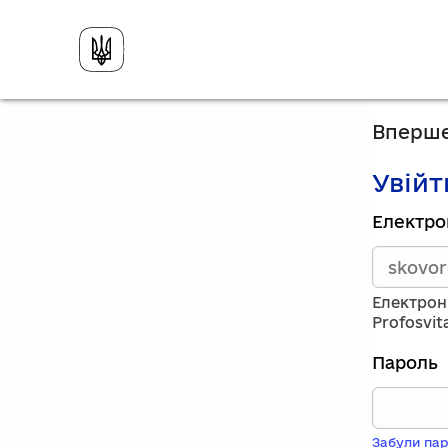
Вперше
Увійт
Зареєст
Електро
викорис
електро
адресу
та
Електрон
пароль.
Profosvit
Якщо
у
Пароль
вас
немає
обліков
запису,
Забули пар
натисніт