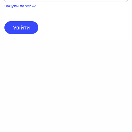
Пока
запису,
Забули пароль?
натисніть
нижче
для
реєстрації.
Увійти