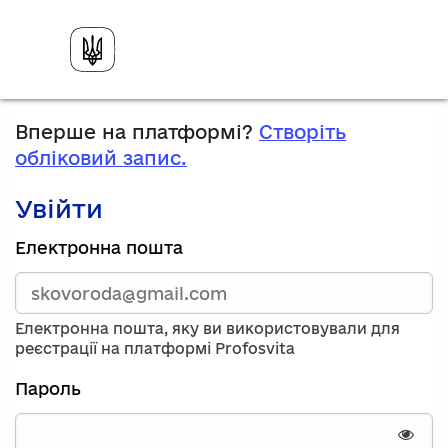
Вперше на платформі?
Створіть
обліковий запис.
Увійти
Зареєструйтесь,
Електронна пошта
використавши
електронну
адресу
та
Електронна пошта, яку ви використовували для
пароль.
реєстрації на платформі Profosvita
Якщо
у
Пароль
вас
немає
облікового