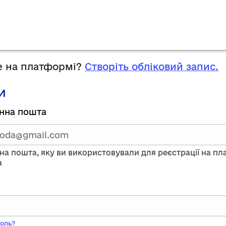
 на платформі?
Створіть обліковий запис.
и
руйтесь,
нна пошта
тавши
нну
на пошта, яку ви використовували для реєстрації на п
a
ого
оль?
ь