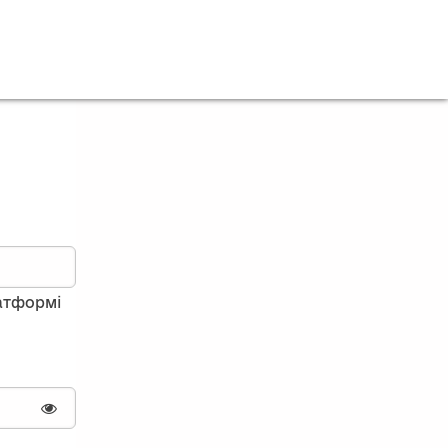
латформі
Показати пароль