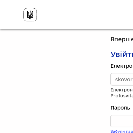
Вперше
Увійт
Зареєст
Електро
викорис
електро
адресу
та
Електрон
пароль.
Profosvit
Якщо
у
Пароль
вас
немає
обліков
запису,
Забули пар
натисніт