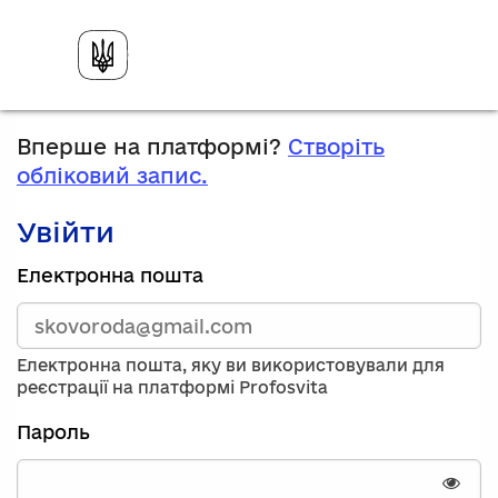
Вперше на платформі?
Створіть
обліковий запис.
Увійти
Зареєструйтесь,
Електронна пошта
використавши
електронну
адресу
та
Електронна пошта, яку ви використовували для
пароль.
реєстрації на платформі Profosvita
Якщо
у
Пароль
вас
немає
облікового