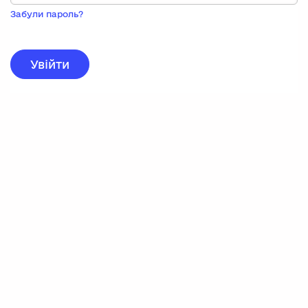
Пока
запису,
Забули пароль?
натисніть
нижче
для
реєстрації.
Увійти