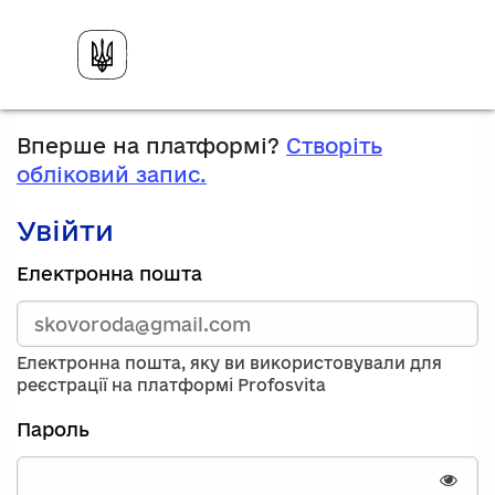
Вперше на платформі?
Створіть
обліковий запис.
Увійти
Зареєструйтесь,
Електронна пошта
використавши
електронну
адресу
та
Електронна пошта, яку ви використовували для
пароль.
реєстрації на платформі Profosvita
Якщо
у
Пароль
вас
немає
облікового