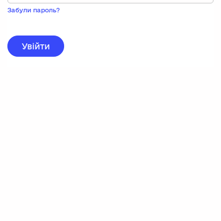
Пока
запису,
Забули пароль?
натисніть
нижче
для
реєстрації.
Увійти