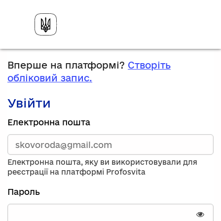
Вперше на платформі?
Створіть
обліковий запис.
Увійти
Зареєструйтесь,
Електронна пошта
використавши
електронну
адресу
та
Електронна пошта, яку ви використовували для
пароль.
реєстрації на платформі Profosvita
Якщо
у
Пароль
вас
немає
облікового