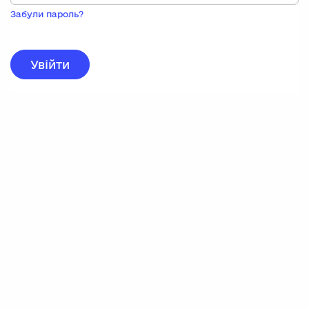
Пока
запису,
Забули пароль?
натисніть
нижче
для
реєстрації.
Увійти