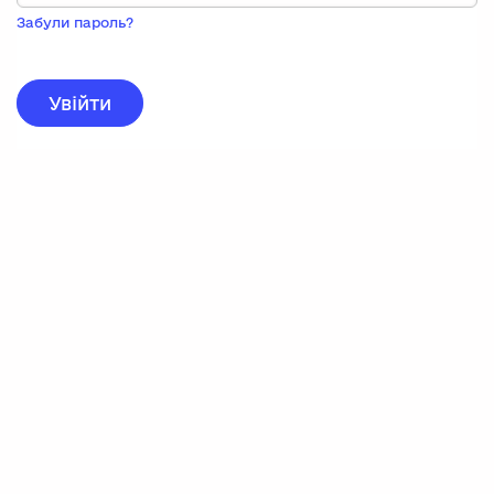
Пока
запису,
Забули пароль?
натисніть
нижче
для
реєстрації.
Увійти