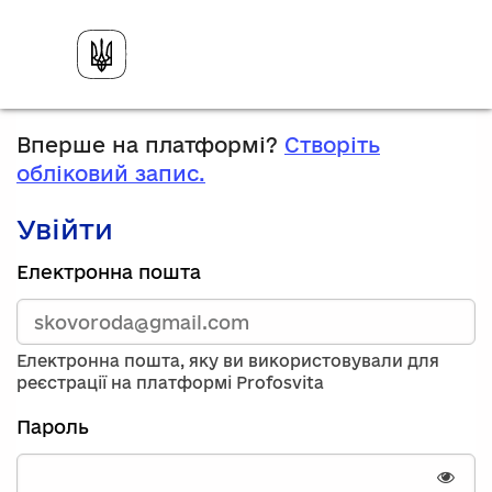
Вперше на платформі?
Створіть
обліковий запис.
Увійти
Зареєструйтесь,
Електронна пошта
використавши
електронну
адресу
та
Електронна пошта, яку ви використовували для
пароль.
реєстрації на платформі Profosvita
Якщо
у
Пароль
вас
немає
облікового