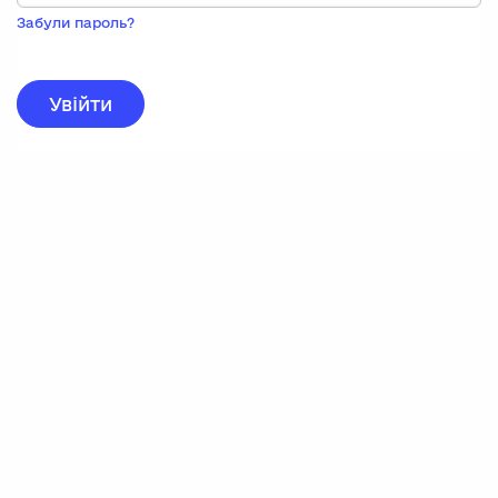
Пока
запису,
Забули пароль?
натисніть
нижче
для
реєстрації.
Увійти