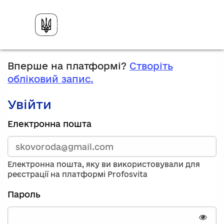
Вперше на платформі?
Створіть
обліковий запис.
Увійти
Зареєструйтесь,
Електронна пошта
використавши
електронну
адресу
та
Електронна пошта, яку ви використовували для
пароль.
реєстрації на платформі Profosvita
Якщо
у
Пароль
вас
немає
облікового