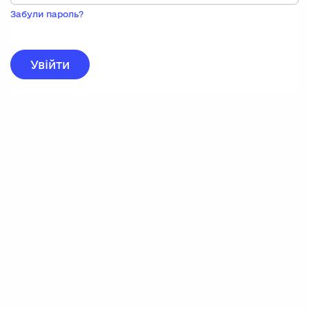
Пока
запису,
Забули пароль?
натисніть
нижче
для
реєстрації.
Увійти