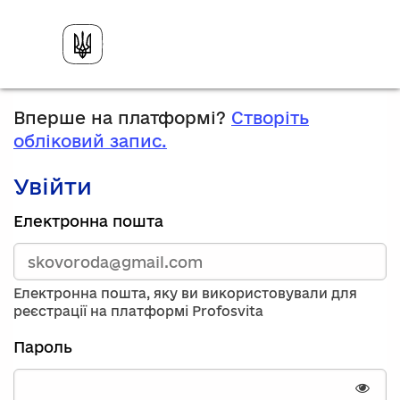
Вперше на платформі?
Створіть
обліковий запис.
Увійти
Зареєструйтесь,
Електронна пошта
використавши
електронну
адресу
та
Електронна пошта, яку ви використовували для
пароль.
реєстрації на платформі Profosvita
Якщо
у
Пароль
вас
немає
облікового