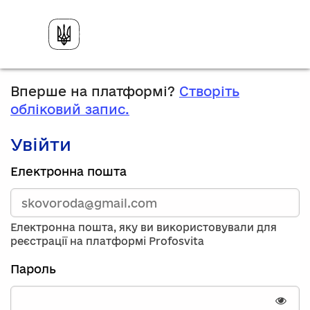
Вперше на платформі?
Створіть
обліковий запис.
Увійти
Зареєструйтесь,
Електронна пошта
використавши
електронну
адресу
та
Електронна пошта, яку ви використовували для
пароль.
реєстрації на платформі Profosvita
Якщо
у
Пароль
вас
немає
облікового