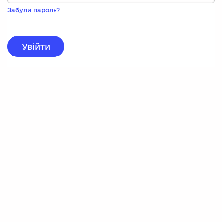
Пока
запису,
Забули пароль?
натисніть
нижче
для
реєстрації.
Увійти