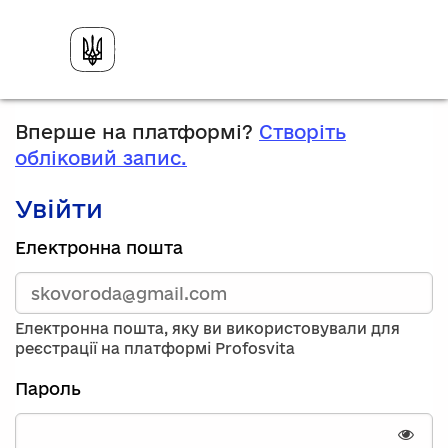
Вперше на платформі?
Створіть
обліковий запис.
Увійти
Зареєструйтесь,
Електронна пошта
використавши
електронну
адресу
та
Електронна пошта, яку ви використовували для
пароль.
реєстрації на платформі Profosvita
Якщо
у
Пароль
вас
немає
облікового