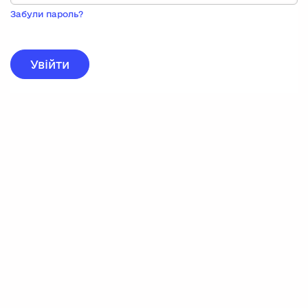
Пока
запису,
Забули пароль?
натисніть
нижче
для
реєстрації.
Увійти