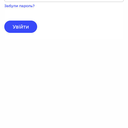
Пока
запису,
Забули пароль?
натисніть
нижче
для
реєстрації.
Увійти