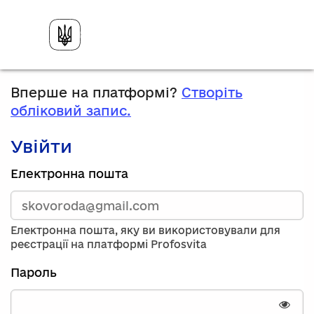
Вперше на платформі?
Створіть
обліковий запис.
Увійти
Зареєструйтесь,
Електронна пошта
використавши
електронну
адресу
та
Електронна пошта, яку ви використовували для
пароль.
реєстрації на платформі Profosvita
Якщо
у
Пароль
вас
немає
облікового