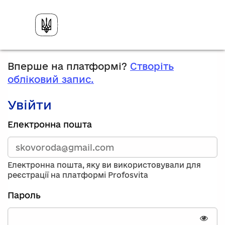
Вперше на платформі?
Створіть
обліковий запис.
Увійти
Зареєструйтесь,
Електронна пошта
використавши
електронну
адресу
та
Електронна пошта, яку ви використовували для
пароль.
реєстрації на платформі Profosvita
Якщо
у
Пароль
вас
немає
облікового