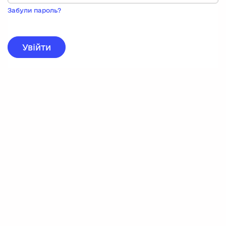
Пока
запису,
Забули пароль?
натисніть
нижче
для
реєстрації.
Увійти