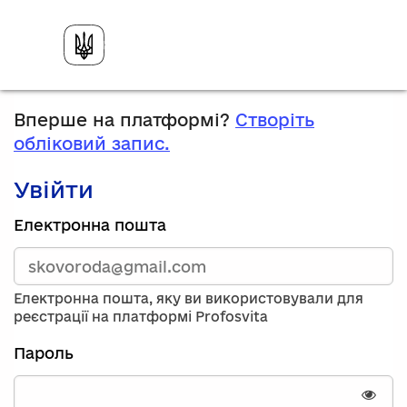
Вперше на платформі?
Створіть
обліковий запис.
Увійти
Зареєструйтесь,
Електронна пошта
використавши
електронну
адресу
та
Електронна пошта, яку ви використовували для
пароль.
реєстрації на платформі Profosvita
Якщо
у
Пароль
вас
немає
облікового