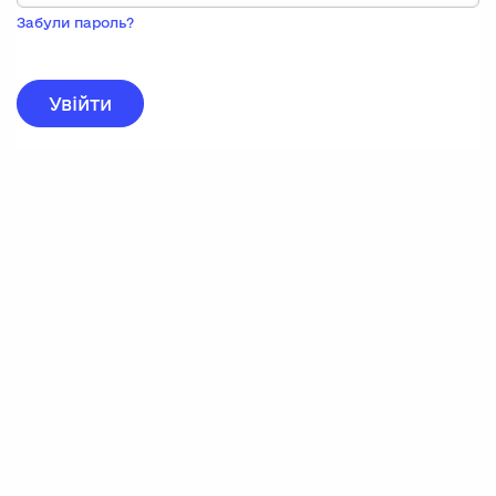
Пока
запису,
Забули пароль?
натисніть
нижче
для
реєстрації.
Увійти