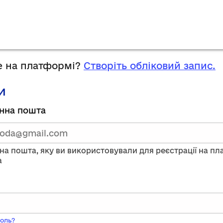
 на платформі?
Створіть обліковий запис.
и
руйтесь,
нна пошта
тавши
нну
на пошта, яку ви використовували для реєстрації на п
a
ого
оль?
ь