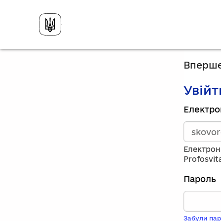
Вперше
Увійт
Зареєст
Електро
викорис
електро
адресу
та
Електрон
пароль.
Profosvit
Якщо
у
Пароль
вас
немає
обліков
запису,
Забули пар
натисніт