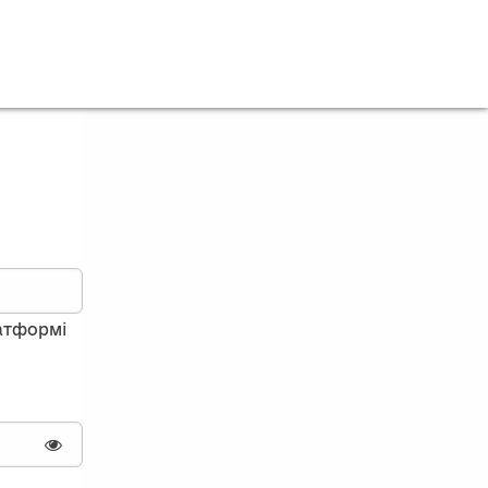
латформі
Показати пароль