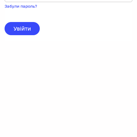
Пока
запису,
Забули пароль?
натисніть
нижче
для
реєстрації.
Увійти