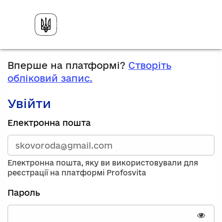
Вперше на платформі?
Створіть
обліковий запис.
Увійти
Зареєструйтесь,
Електронна пошта
використавши
електронну
адресу
та
Електронна пошта, яку ви використовували для
пароль.
реєстрації на платформі Profosvita
Якщо
у
Пароль
вас
немає
облікового