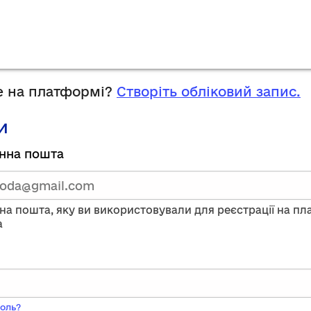
 на платформі?
Створіть обліковий запис.
и
руйтесь,
нна пошта
тавши
нну
на пошта, яку ви використовували для реєстрації на п
a
ого
оль?
ь