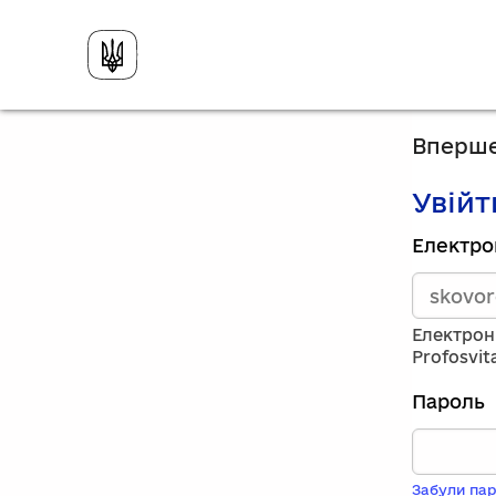
Вперше
Увійт
Зареєст
Електро
викорис
електро
адресу
та
Електрон
пароль.
Profosvit
Якщо
у
Пароль
вас
немає
обліков
запису,
Забули пар
натисніт