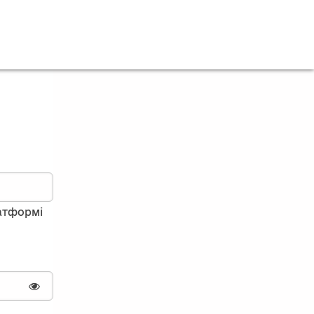
латформі
Показати пароль