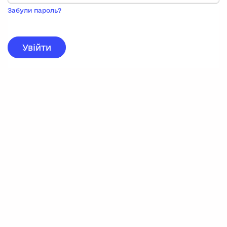
Пока
запису,
Забули пароль?
натисніть
нижче
для
реєстрації.
Увійти