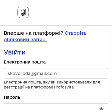
Вперше на платформі?
Створіть
обліковий запис.
Увійти
Зареєструйтесь,
Електронна пошта
використавши
електронну
адресу
та
Електронна пошта, яку ви використовували для
пароль.
реєстрації на платформі Profosvita
Якщо
у
Пароль
вас
немає
облікового