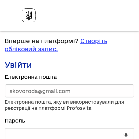
Вперше на платформі?
Створіть
обліковий запис.
Увійти
Зареєструйтесь,
Електронна пошта
використавши
електронну
адресу
та
Електронна пошта, яку ви використовували для
пароль.
реєстрації на платформі Profosvita
Якщо
у
Пароль
вас
немає
облікового