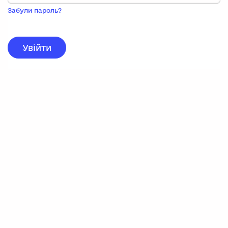
Пока
запису,
Забули пароль?
натисніть
нижче
для
реєстрації.
Увійти