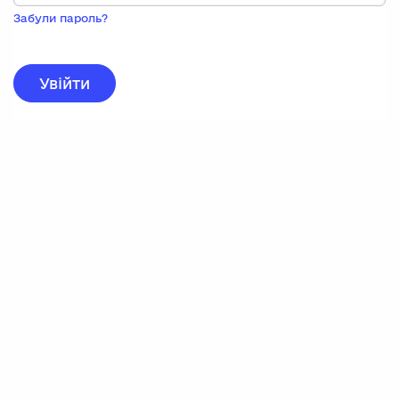
Пока
запису,
Забули пароль?
натисніть
нижче
для
реєстрації.
Увійти