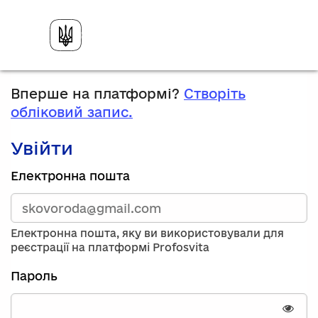
Вперше на платформі?
Створіть
обліковий запис.
Увійти
Зареєструйтесь,
Електронна пошта
використавши
електронну
адресу
та
Електронна пошта, яку ви використовували для
пароль.
реєстрації на платформі Profosvita
Якщо
у
Пароль
вас
немає
облікового