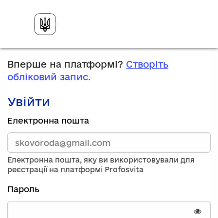
Вперше на платформі?
Створіть
обліковий запис.
Увійти
Зареєструйтесь,
Електронна пошта
використавши
електронну
адресу
та
Електронна пошта, яку ви використовували для
пароль.
реєстрації на платформі Profosvita
Якщо
у
Пароль
вас
немає
облікового