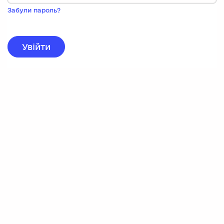
Пока
запису,
Забули пароль?
натисніть
нижче
для
реєстрації.
Увійти