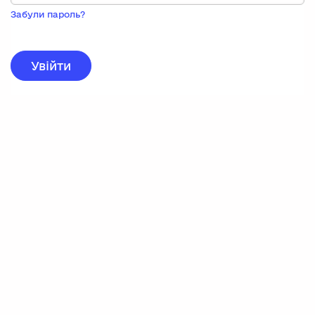
Пока
запису,
Забули пароль?
натисніть
нижче
для
реєстрації.
Увійти