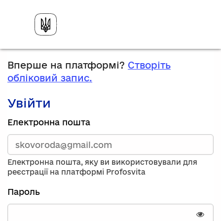
Вперше на платформі?
Створіть
обліковий запис.
Увійти
Зареєструйтесь,
Електронна пошта
використавши
електронну
адресу
та
Електронна пошта, яку ви використовували для
пароль.
реєстрації на платформі Profosvita
Якщо
у
Пароль
вас
немає
облікового