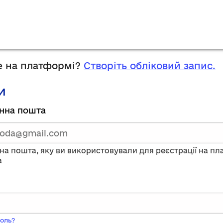
 на платформі?
Створіть обліковий запис.
и
руйтесь,
нна пошта
тавши
нну
на пошта, яку ви використовували для реєстрації на п
a
ого
оль?
ь