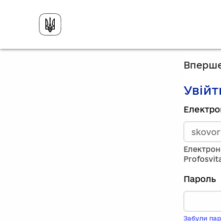
Вперше
Увійт
Зареєст
Електро
викорис
електро
адресу
та
Електрон
пароль.
Profosvit
Якщо
у
Пароль
вас
немає
обліков
запису,
Забули пар
натисніт