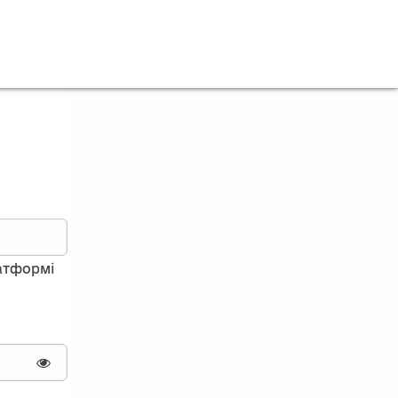
латформі
Показати пароль