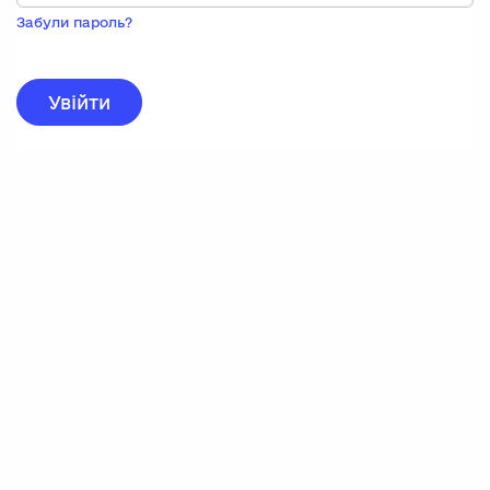
Пока
запису,
Забули пароль?
натисніть
нижче
для
реєстрації.
Увійти