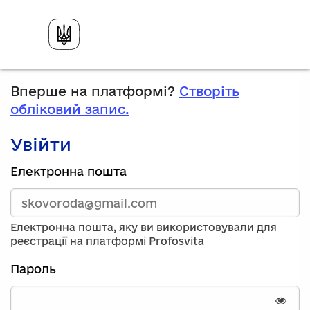
Вперше на платформі?
Створіть
обліковий запис.
Увійти
Зареєструйтесь,
Електронна пошта
використавши
електронну
адресу
та
Електронна пошта, яку ви використовували для
пароль.
реєстрації на платформі Profosvita
Якщо
у
Пароль
вас
немає
облікового