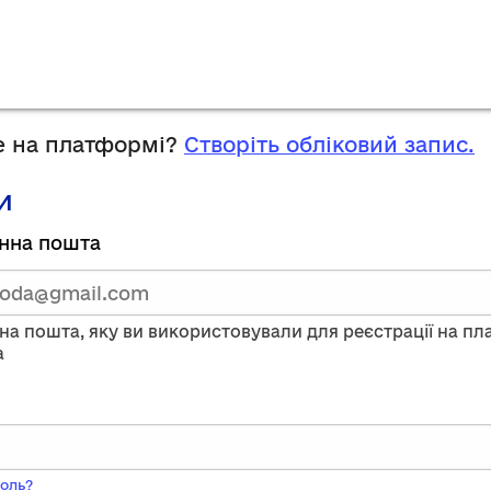
 на платформі?
Створіть обліковий запис.
и
руйтесь,
нна пошта
тавши
нну
на пошта, яку ви використовували для реєстрації на п
a
ого
оль?
ь