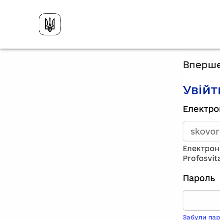
Вперше
Увійт
Зареєст
Електро
викорис
електро
адресу
та
Електрон
пароль.
Profosvit
Якщо
у
Пароль
вас
немає
обліков
запису,
Забули пар
натисніт