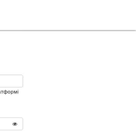
латформі
Показати пароль