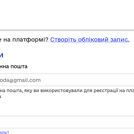
 на платформі?
Створіть обліковий запис.
и
руйтесь,
нна пошта
тавши
нну
на пошта, яку ви використовували для реєстрації на п
a
ого
оль?
ь