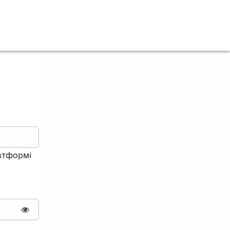
латформі
Показати пароль