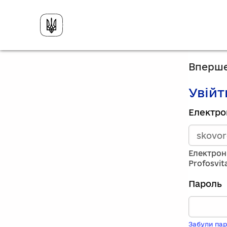
Вперше
Увійт
Зареєст
Електро
викорис
електро
адресу
та
Електрон
пароль.
Profosvit
Якщо
у
Пароль
вас
немає
обліков
запису,
Забули пар
натисніт